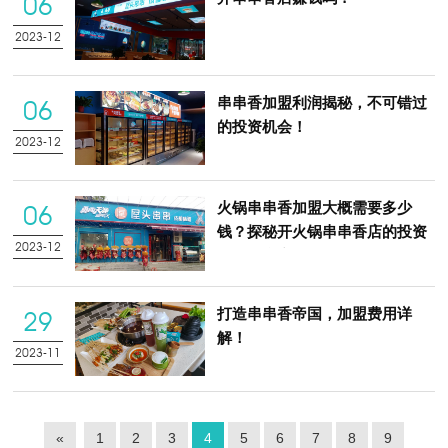
06
2023-12
串串香加盟利润揭秘，不可错过
06
的投资机会！
2023-12
火锅串串香加盟大概需要多少
06
钱？探秘开火锅串串香店的投资
2023-12
成本与利润分析
打造串串香帝国，加盟费用详
29
解！
2023-11
«
1
2
3
4
5
6
7
8
9