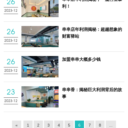
26
利！
2023-12
串串店年利润揭秘：超越想象的
26
财富驿站
2023-12
加盟串串大概多少钱
26
2023-12
串串香：揭秘巨大利润背后的故
23
事
2023-12
«
1
2
3
4
5
6
7
8
...