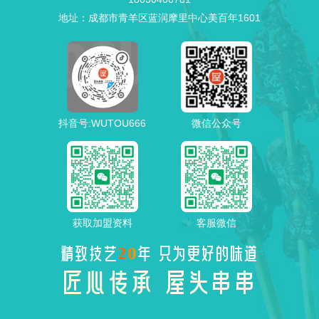
地址：成都市青羊区蓝润摩里中心美百年1601
抖音号:WUTOU666
微信公众号
获取加盟资料
客服微信
20
精致技艺
年 只为更好的味道
匠心传承 屋头串串