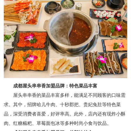
成都屋头串串香加盟品牌：特色菜品丰富
屋头串串香的菜品丰富多样，能满足不同顾客的口味需
求。其中，招牌哈儿牛肉、十秒郡把、贵妃兔肚等特色菜
品，深受消费者喜爱，好评率高。此外，店内还有现炸小酥
肉、红糖糍粑、草莓面包冰等多种时尚小食与饮品。